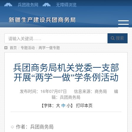
兵团政务网
无障碍浏览
搜索
首页
/
专题活动
/
两学一做专题
兵团商务局机关党委一支部
开展“两学一做”学条例活动
发布时间：16年07月07日
信息来源：商务局
编
辑：兵团商务局
【字体：
大
中
小
】
打印本页
作者：兵团商务局